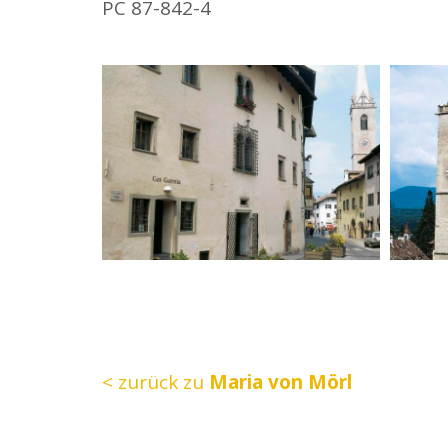
PC 87-842-4
< zurück zu
Maria von Mörl